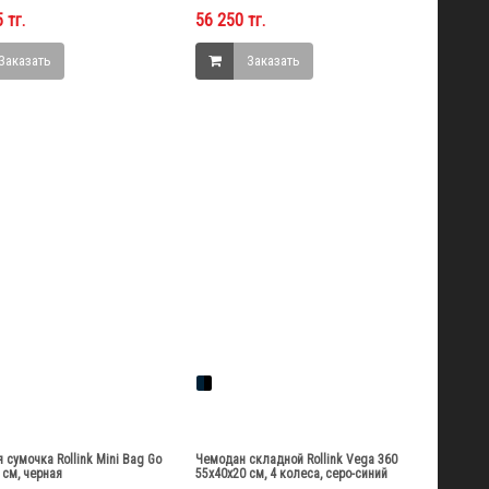
 тг.
56 250 тг.
Заказать
Заказать
 сумочка Rollink Mini Bag Go
Чемодан складной Rollink Vega 360
 см, черная
55x40x20 см, 4 колеса, серо-синий