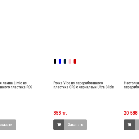
я лампа Limio из
Ручка Vibe из переработанного
Настольн
анного пластика RCS
пластика GRS с чернилами Ultra Glide
перерабо
353 тг.
20 588 
аказать
Заказать