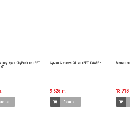
 ноутбука CityPack из rPET
Сумка Crescent XL из rPET AWARE™
Мини-зон
.6"
г.
9 525 тг.
13 718 
аказать
Заказать