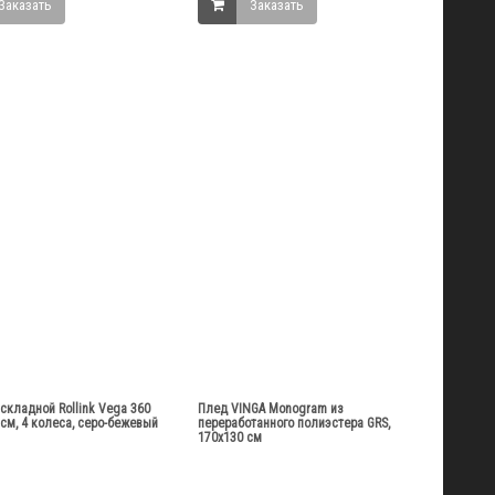
Заказать
Заказать
складной Rollink Vega 360
Плед VINGA Monogram из
 см, 4 колеса, серо-бежевый
переработанного полиэстера GRS,
170x130 см