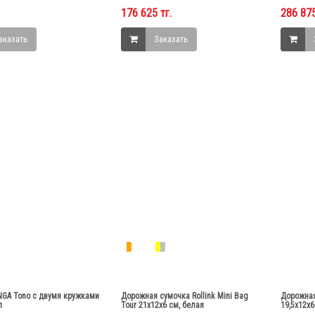
176 625 тг.
286 875
аказать
Заказать
NGA Tono с двумя кружками
Дорожная сумочка Rollink Mini Bag
Дорожная
л
Tour 21x12x6 см, белая
19,5x12x6