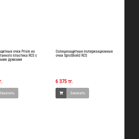
щитные очки Prism из
Солнцезащитные поляризационные
танного пластика RCS с
очки SproShield RCS
выми дужками
г.
6 375 тг.
Заказать
Заказать