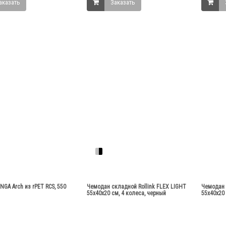
аказать
Заказать
NGA Arch из rPET RCS, 550
Чемодан складной Rollink FLEX LIGHT
Чемодан 
55x40x20 см, 4 колеса, черный
55x40x20