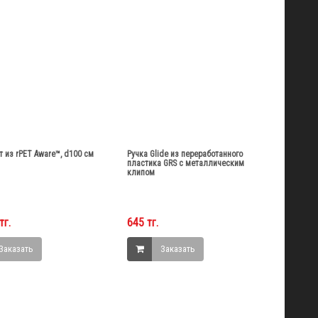
т из rPET Aware™, d100 см
Ручка Glide из переработанного
пластика GRS с металлическим
клипом
тг.
645 тг.
Заказать
Заказать