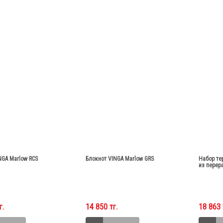
NGA Marlow RCS
Блокнот VINGA Marlow GRS
Набор те
из перер
г.
14 850 тг.
18 863 