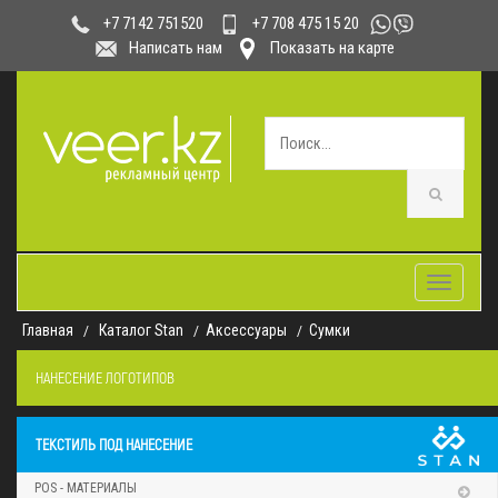
+7 708 475 15 20
+7 7142 751520
Написать нам
Показать на карте
Toggle
navigatio
Главная
Каталог Stan
Аксессуары
Сумки
НАНЕСЕНИЕ ЛОГОТИПОВ
ТЕКСТИЛЬ ПОД НАНЕСЕНИЕ
POS - МАТЕРИАЛЫ