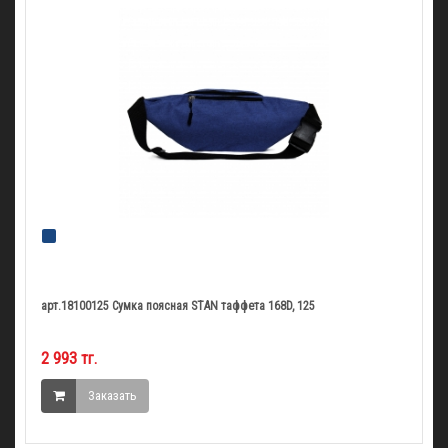
арт.18100125 Сумка поясная STAN таффета 168D, 125
2 993 тг.
Заказать