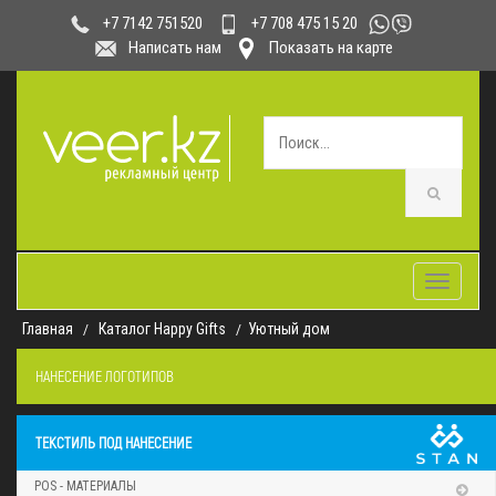
+7 708 475 15 20
+7 7142 751520
Написать нам
Показать на карте
Toggle
navigatio
Главная
Каталог Happy Gifts
Уютный дом
НАНЕСЕНИЕ ЛОГОТИПОВ
ТЕКСТИЛЬ ПОД НАНЕСЕНИЕ
POS - МАТЕРИАЛЫ